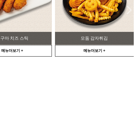
모둠 감자튀김
야채 춘권
메뉴더보기 +
메뉴더보기 +