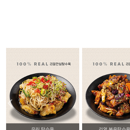
리얼 볶음탕수육 3종
뿌링 탕수