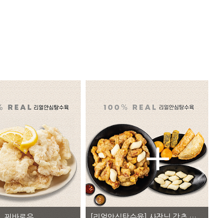
[리얼안심탕수육] 사장님 강추 세트
김.피.탕