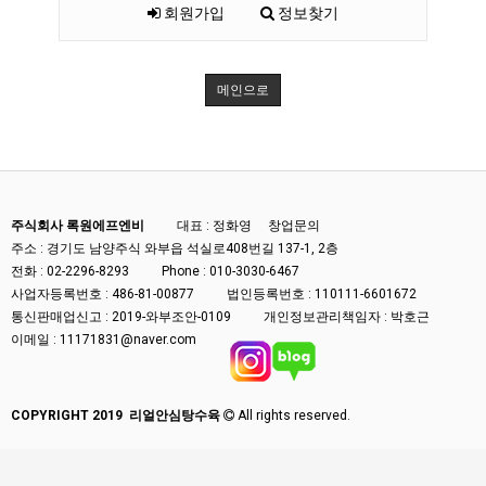
회원가입
정보찾기
메인으로
주식회사 록원에프엔비
대표 : 정화영
창업문의
주소 : 경기도 남양주식 와부읍 석실로408번길 137-1, 2층
전화 :
02-2296-8293
Phone : 010-3030-6467
사업자등록번호 :
486-81-00877
법인등록번호 :
110111-6601672
통신판매업신고 :
2019-와부조안-0109
개인정보관리책임자 : 박호근
이메일 :
11171831@naver.com
COPYRIGHT 2019 리얼안심탕수육
All rights reserved.